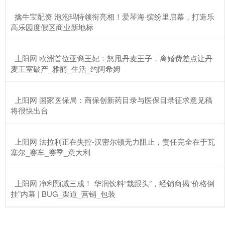
​擒牛宝配资 泡泡玛特领衔亮相！爱琴海·缤纷里启幕，打造乐
高乐园度假区商业新地标
​上阳网 欧洲首位亚裔王妃：怒甩丹麦王子，离婚费差点让丹
麦王室破产_雅丽_生活_约阿希姆
​上阳网 国家医保局：商保创新药目录与医保目录征求意见稿
将很快出台
​上阳网 法拉利正在失控-汉密尔顿无力阻止，责任完全在于瓦
塞尔_赛车_赛季_意大利
​上阳网 净利预减三成！ 华润饮料“栽跟头”，经销商揭“价格倒
挂”内幕 | BUG_渠道_营销_包装