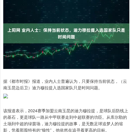
据《都市时报》报道，业内人士普遍认为，只要保持当前状态，（云
南玉昆边后卫）迪力穆拉提入选国家队只是时间问题。
该报道表示，2024赛季加盟云南玉昆的迪力穆拉提，是球队后防线上
的基石，更是球队一路从中甲联赛走到中超联赛的功臣。从库尔勒的
土场到中超的绿茵场，迪力穆拉提的故事，是无数足球追梦人的缩
影，凭着那股特有的“狼性”，他依然在追寻着更高的目标。