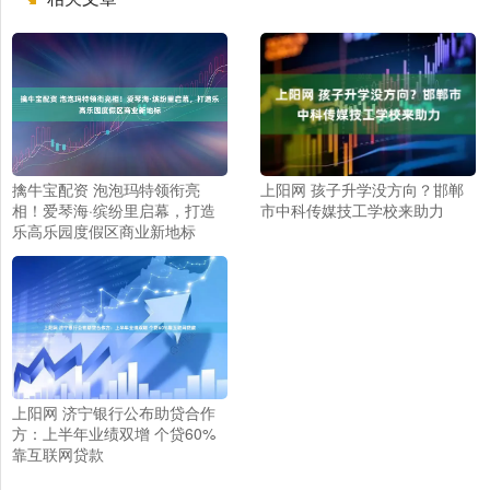
上阳网 孩子升学没方向？邯郸
擒牛宝配资 泡泡玛特领衔亮
市中科传媒技工学校来助力
相！爱琴海·缤纷里启幕，打造
乐高乐园度假区商业新地标
上阳网 济宁银行公布助贷合作
方：上半年业绩双增 个贷60%
靠互联网贷款