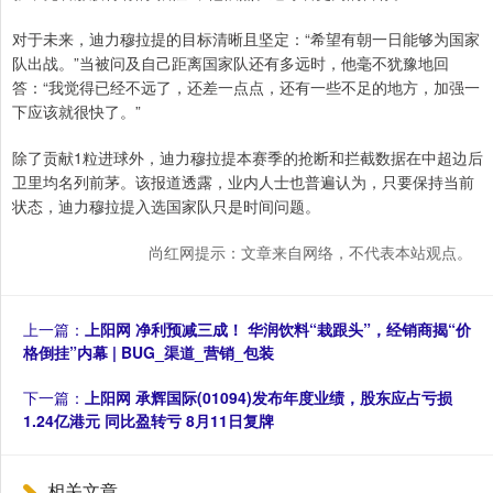
对于未来，迪力穆拉提的目标清晰且坚定：“希望有朝一日能够为国家
队出战。”当被问及自己距离国家队还有多远时，他毫不犹豫地回
答：“我觉得已经不远了，还差一点点，还有一些不足的地方，加强一
下应该就很快了。”
除了贡献1粒进球外，迪力穆拉提本赛季的抢断和拦截数据在中超边后
卫里均名列前茅。该报道透露，业内人士也普遍认为，只要保持当前
状态，迪力穆拉提入选国家队只是时间问题。
尚红网提示：文章来自网络，不代表本站观点。
上一篇：
上阳网 净利预减三成！ 华润饮料“栽跟头”，经销商揭“价
格倒挂”内幕 | BUG_渠道_营销_包装
下一篇：
上阳网 承辉国际(01094)发布年度业绩，股东应占亏损
1.24亿港元 同比盈转亏 8月11日复牌
相关文章