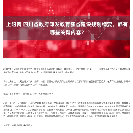
2025年5月，四川省政府印发了《教育强省建设规划纲要（2025—2035年）》（以下简称《纲要》）。《纲要》从8个方面，共61条指出加
快建设教育强省，办好人民满意的教育，支撑引领四川现代化建设的具体要求。
日前，为了让广大网友深入了解《纲要》内容，四川省人民政府网站在线访谈栏目邀请到四川省委教育工委委员、教育厅党组成员、副厅长
石静，对《纲要》内容进行解读，并与网友交流。
在新的形势背景下，《纲要》出台有什么背景和意义？
石静：党的二十大报告提出，到2035年建成教育强国。2023年5月，习近平总书记在主持中共中央政治局第五次集体学习时强调，加快建设
教育强国，为中华民族伟大复兴提供有力支撑。2024年9月，全国教育大会提出，紧紧围绕立德树人根本任务，朝着建成教育强国战略目标
扎实推进。2024年11月，全省教育大会强调，坚持教育优先发展，加快推进教育强省建设，为谱写中国式现代化四川新篇章提供有力支
撑。为认真贯彻党的二十大精神，全面落实全国、全省教育大会精神，必须通过编制《纲要》，加快推动教育体系的系统性重构、整体性重
塑、机制性重建，实现由大到强、以质图强、以治促强的战略转型，奋力开创教育强省建设新局面，支撑引领四川现代化建设。
《纲要》编制过程是怎样的呢？