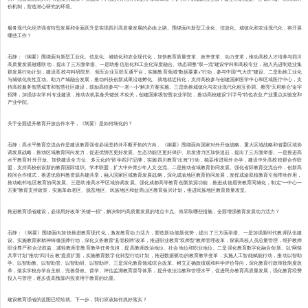
价机制，营造潜心研究的环境。
服务现代化经济强省转型发展和全面跃升是实现四川高质量发展的必由之路。围绕面向新型工业化、信息化、城镇化和农业现代化，将开展
哪些工作？
石静：《纲要》围绕面向新型工业化、信息化、城镇化和农业现代化，加快教育质量变革、效率变革、动力变革，推动高校人才培养与四川
高质量发展融通联动，提出了三方面举措。一是助推信息化和工业化深度融合。动态调整“双一流”建设学科和高校专业，融入先进制造业集
群发展行动计划，建设高校与科研院所、领军企业互联互通平台，实施教育领域“数据要素×”行动，参与中国“气大庆”建设。二是助推工业化
与城镇化良性互动。助力产城融合发展，推动科技创新成果沿途孵化、就地就近转化，支持高校参与创建国家医学中心和区域医疗中心，支
持高校服务智慧城市和智慧社区建设，鼓励高校参与“一老一小”解决方案实施。三是助推城镇化与农业现代化相互协调。擦亮“天府粮仓”金字
招牌，加强涉农学科专业建设，推动农机装备关键技术攻关，创建国家级智慧农业学院，推动高校建设“川字号”特色农业产业重点实验室和
产业学院。
关于全面提升教育开放合作水平，《纲要》是如何细化的？
石静：高水平教育交流合作是建设教育强省必须坚持并不断开拓的方向。《纲要》围绕面向国家对外开放战略、重大区域战略和省委区域协
调发展战略，推动区域教育同向发力，促进优势区更好发展、生态功能区更好保护、后发潜力区加快追赶，提出了三方面举措。一是推进高
水平教育对外开放。加快建设全方位、多元化的“留学四川”品牌，实施四川教育“出海”行动，稳妥推进境外办学，建设中外高校校群合作联
盟，支持高校创设新的教育国际组织、学术联盟，扩大中外青少年人文交流。二是推动省域教育协同发展。强化省际教育交流合作，创新高
校间合作模式，推进优质科教资源共建共享，融入国家区域教育发展战略，深化成渝地区教育协同发展，发挥成渝双核教育引领带动作用，
推动毗邻地区教育协同发展。三是助推高水平区域协调发展。强化成都高等教育创新策源功能，推进成德眉资教育同城化，制定“一中心一
方案”教育支持政策，实施革命老区、脱贫地区、民族地区和盆周山区教育振兴计划，推进民族地区教育质量攻坚。
推进教育强省建设，必须用好改革“关键一招”，解决制约高质量发展的堵点卡点。将采取哪些措施，全面增强教育发展动力活力？
石静：《纲要》围绕面向加快推进教育现代化，激发教育动力活力，塑造新动能新优势，提出了三方面举措。一是加强新时代教师队伍建
设。实施教育家精神铸魂强师行动，深化义务教育“县管校聘”改革，推进职业教育“双师型”教师管理改革，探索高校人员总量管理，维护教师
职业尊严和合法权益，减轻教师非教育教学任务负担，提高教师政治地位、社会地位和职业地位。二是强化教育数字化融合创新。以“网链
共享计划”推动“四川云教”提质扩面，实施教育数字化转型行动计划，推进数据驱动的教育教学变革，实施人工智能赋能行动，推动以智助
学、以智助教、以智助管、以智助研、以智助评。三是深化教育领域综合改革。树立正确政绩观和科学评价导向，深化教育行政审批制度改
革，落实学校办学自主权，完善督政、督学、评估监测教育督导体系，提升依法治教和管理水平，促进民办教育高质量发展，强化教育经费
投入与管理，逐步提高预算内投资用于教育的比重。
建设教育强省的蓝图已经绘就。下一步，我们应该如何抓好落实？