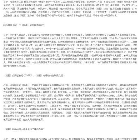
石静：省委教育工委 教育厅将编制《纲要》作为“一号工程”，成立编制工作领导小组，从2023年7月起，广泛征求对《纲要》编制工作的意
见建议。先后组织3个教育规划专项评估，召开9场教育高质量发展座谈会，赴4个沿海发达地区和5个市（州）学习调研，深入研究10个大
类90个问题，系统梳理改革文献、政策文件、规划纲要，做好政策衔接，结合实际起草形成《纲要》初稿，先后三次征求省直部门、市
（州）人民政府和高校的意见建议。在此基础上，完成了合法性审查、公众参与、专家论证、公平竞争审查、社会稳定风险评估并报省委政
法委备案，形成《纲要》送审稿，经省委教育工作领导小组会议、省政府常务会议审议通过，于今年5月19日正式印发。
能不能给介绍一下《纲要》的发展基础呢？
石静：党的十八大以来，省委省政府坚持党对教育的全面领导，坚持教育优先发展，加快推进教育现代化，全省教育迈入高质量发展之路。
一是教育方向坚定鲜明。习近平新时代中国特色社会主义思想“三进”效果显著，“五育并举”综合施策成效明显，“三全育人”综合改革试点高效
推进，19个单位入选国家首批“大思政课”实践教学基地，33种教材获全国首届教材建设奖，大学习领航计划活动总成绩居全国第一。二是教
育发展特色优质。50个县（市、区）通过学前教育普及普惠国家评估认定，12个区（市）通过义务教育优质均衡发展国家评估认定，16所
高校入选国家“双一流”“双高计划”建设名单，494个本科专业进入全国一流，210个项目获国家教学成果奖。三是教育贡献主动高效。基础教
育服务脱贫攻坚扎实有效，教育阻断贫困代际传递作用充分彰显。职业教育适应融合推进有力，向社会输送350万技术技能人才，35个产教
融合示范项目和95个职业教育集团拉动经济效益近千亿元。高等教育内涵发展成效明显，3项成果入选“中国科学十大进展”，科研成果转化
主要指标居全国第五。四是教育活力充分释放。教师队伍建设成果持续巩固，国家智慧教育平台试点成效明显，教育对外合作规模不断扩
大，开放大学实现改革转型，一般公共预算教育支出连续13年实现“两个只增不减”，“学前学普”、“9+3”免费教育和民族地区教育发展十年行
动计划等经验在全国推广。
《纲要》公开版有近1万4千字，《纲要》有哪些特色和亮点呢？
石静：此次印发的《纲要》，是在我省开启现代化强省建设的新征程、教育发展进入从量的供给转向质的提升的新阶段，省政府颁布实施的
教育发展纲领性文件，有利于办好人民满意的教育，有利于推进教育高质量发展，有利于支撑引领四川现代化建设。概括起来，主要有四个
方面的特色亮点。一是支撑性。《纲要》紧扣教育发展、科技创新、人才培养一体统筹推进，围绕加强高水平人才自主培养、提升创新策源
能力能级、激发教育人才创新创造活力等三个方面，提出系列针对性举措，打通教育服务新质生产力发展的堵点痛点，提升人才供给自主可
控能力，必将为支撑科技高水平自立自强做出积极贡献。二是融合性。《纲要》紧扣职普融通、产教融合、科教融汇统筹推进，提出探索省
域现代职业教育体系建设新模式、开展“百校千企”协同创新伙伴行动、建设环高校科技成果转移转化经济圈等若干举措，促进教育横向贯
通、纵向融合，必将促进政产学研用深度融合。三是服务性。《纲要》紧扣省委“四化同步、城乡融合、五区共兴”发展战略，首创教育服务
四川经济发展、产业发展、区域发展的系列针对性举措，深入实施教育服务支撑工程，建强教育赋能经济社会发展平台，必将促进产业建圈
强链、区域协同发展，支撑引领四川高质量发展。四是可行性。《纲要》紧扣四川教育发展不平衡不充分的问题，把高质量发展作为各级各
类教育的生命线，把促进教育公平放在重要位置，提出缩小城乡、区域、校际、群体教育差距的若干举措，首创多项可行性措施，必将推动
教育优质均衡发展，办好人民满意的教育。
《纲要》明确的重大任务包括了哪些内容？
石静：《纲要》紧扣支撑引领四川现代化建设，聚焦培塑时代新人、推进教育现代化、服务高质量发展等三大重点，部署了全面塑造立德树