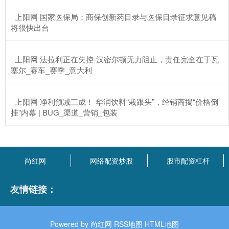
​上阳网 国家医保局：商保创新药目录与医保目录征求意见稿
将很快出台
​上阳网 法拉利正在失控-汉密尔顿无力阻止，责任完全在于瓦
塞尔_赛车_赛季_意大利
​上阳网 净利预减三成！ 华润饮料“栽跟头”，经销商揭“价格倒
挂”内幕 | BUG_渠道_营销_包装
尚红网
网络配资炒股
股市配资杠杆
友情链接：
Powered by
尚红网
RSS地图
HTML地图