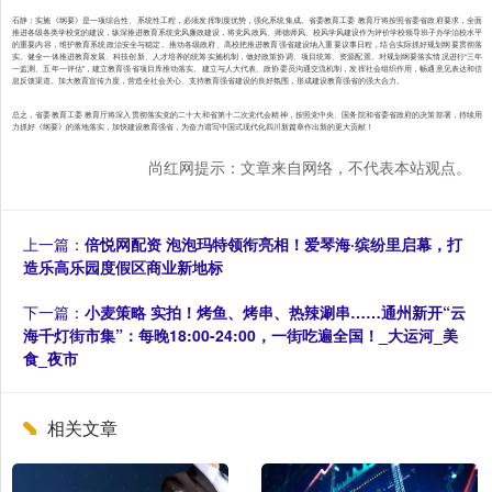
石静：实施《纲要》是一项综合性、系统性工程，必须发挥制度优势，强化系统集成。省委教育工委 教育厅将按照省委省政府要求，全面
推进各级各类学校党的建设，纵深推进教育系统党风廉政建设，将党风政风、师德师风、校风学风建设作为评价学校领导班子办学治校水平
的重要内容，维护教育系统政治安全与稳定。推动各级政府、高校把推进教育强省建设纳入重要议事日程，结合实际抓好规划纲要贯彻落
实。健全一体推进教育发展、科技创新、人才培养的统筹实施机制，做好政策协调、项目统筹、资源配置。对规划纲要落实情况进行“三年
一监测、五年一评估”，建立教育强省项目库推动落实。建立与人大代表、政协委员沟通交流机制，发挥社会组织作用，畅通意见表达和信
息反馈渠道。加大教育宣传力度，营造全社会关心、支持教育强省建设的良好氛围，形成建设教育强省的强大合力。
总之，省委教育工委 教育厅将深入贯彻落实党的二十大和省第十二次党代会精神，按照党中央、国务院和省委省政府的决策部署，持续用
力抓好《纲要》的落地落实，加快建设教育强省，为奋力谱写中国式现代化四川新篇章作出新的更大贡献！
尚红网提示：文章来自网络，不代表本站观点。
上一篇：
倍悦网配资 泡泡玛特领衔亮相！爱琴海·缤纷里启幕，打
造乐高乐园度假区商业新地标
下一篇：
小麦策略 实拍！烤鱼、烤串、热辣涮串……通州新开“云
海千灯街市集”：每晚18:00-24:00，一街吃遍全国！_大运河_美
食_夜市
相关文章