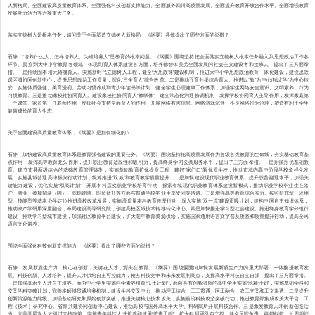
人新格局、全面建设高质量教育体系、全面强化科技创新支撑能力、全面服务四川高质量发展、全面提升教育开放合作水平、全面增强教育
发展动力活力等六项重大任务。
落实立德树人是根本任务，请问关于全面塑造立德树人新格局，《纲要》具体提出了哪些方面的举措？
石静：“培养什么人、怎样培养人、为谁培养人”是教育的根本问题。《纲要》围绕坚持把全面落实立德树人根本任务融入到思想政治工作各
环节、贯穿到大中小学教育各领域、体现到育人体系建设各方面，培养德智体美劳全面发展的社会主义建设者和接班人，提出了三方面举
措。一是推动固本培元铸魂育人。实施新时代立德树人工程，健全“大思政课”建设机制，推进大中小学思想政治教育一体化建设，建设思政
课区域协同创新中心，提升思想政治工作质量，深化“三全育人”综合改革。二是推动五育并举综合育人。推进以“教”为中心向以“学”为中心转
变，实施体质强健、美育浸润、劳动习惯养成和青少年读书等计划，健全学生心理健康工作体系，加强学生网络安全意识、文明素养、行为
习惯教育。三是推动家校社协同育人。建设家校社协同育人“教联体”，建立常态化沟通协调机制，发挥学校协同育人主导作用，发挥家庭第
一个课堂、家长第一任老师作用，发挥社会支持全面育人的作用，开展网络有害信息、网络游戏沉迷、不良网络行为治理，塑造有利于学生
健康成长的育人生态。
关于全面建设高质量教育体系，《纲要》是如何细化的？
石静：加快建设高质量教育体系是教育强省建设的重要任务。《纲要》围绕坚持把高质量发展作为各级各类教育的生命线，夯实基础教育基
点作用，发挥高等教育龙头作用，提升职业教育适应性和吸引力，提高终身学习公共服务水平，提出了三方面举措。一是办强办优基础教
育。建立市县两级结合的基础教育管理体制，实施基础教育扩优提质工程，建好“家门口”新优质学校，推动市域内高中阶段学校多样化发
展，实施县域普通高中振兴行动计划，统筹推进“双减”和教育教学质量提升；二是加快建设现代职业教育体系。提升职普融通水平，加强关
键能力建设，优化实施“双高计划”，开展本科层次职业学校培育行动，探索省域现代职业教育体系建设新模式，推动职业学校毕业生在落
户、就业、参加招录（聘）、职称评聘、职位晋升等方面与普通学校毕业生享受同等待遇。三是增强高等教育综合实力。按照研究型、应用
型、技能型等基本办学定位推进高校改革发展，实施高质量本科教育攻坚行动，深入实施“双一流”建设贡嘎计划，建构中国自主知识体系，
推动政产学研用深度融合，布局建设高等研究院，创建高校区域技术转移转化中心。四是加快推进学习型社会建设。推进终身教育学分银行
建设，推动学习型城市建设，加强社区教育平台建设，扩大老年教育资源供给，实施国家通用语言文字普及攻坚和质量提升行动，提高全民
语言文化素养。
围绕全面强化科技创新支撑能力，《纲要》提出了哪些方面的举措？
石静：发展新质生产力，核心在创新，关键在人才，源头在教育。《纲要》围绕要面向加快发展新质生产力的重大部署，一体推进教育发
展、科技创新、人才培养，提升人才供给自主可控能力，抢占科技竞争和未来发展制高点，支撑高水平科技自立自强，提出了三方面举措。
一是加强高水平人才自主培养。面向中小学生实施科学素养培育“沃土计划”，面向具有创新潜质的高中学生实施“脱颖计划”，实施基础学科和
交叉学科突破计划，完善本硕博贯通培养机制，建设学科交叉中心，推动理工结合、工工贯通、医工融合、农工交叉和工文渗透。二是提升
创新策源能力能级。加强基础研究和原始创新突破，推进关键核心技术攻关，实施前沿科技攻坚突破行动，推进教育部集成攻关大平台、工
程（技术）研究中心、省部共建协同创新中心建设，推动高校与国外高水平大学、科研院所开展科技合作。三是激发教育人才创新创造活
力。完善高层次人才引进支持政策，实施青年科技人才培养和使用“萃青工程”，扩大科研团队自主权，健全尽职免责、容错纠错、长周期评