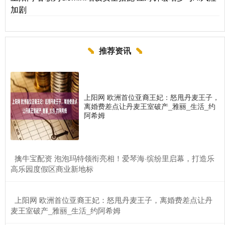
加剧
推荐资讯
上阳网 欧洲首位亚裔王妃：怒甩丹麦王子，
离婚费差点让丹麦王室破产_雅丽_生活_约
阿希姆
​擒牛宝配资 泡泡玛特领衔亮相！爱琴海·缤纷里启幕，打造乐
高乐园度假区商业新地标
​上阳网 欧洲首位亚裔王妃：怒甩丹麦王子，离婚费差点让丹
麦王室破产_雅丽_生活_约阿希姆