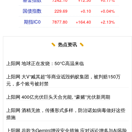
国债指数
229.69
+0.10
+0.04%
期指IC0
7877.80
+164.40
+2.13%
热点资讯
上阳网 地球正在发烧：50°C高温来临
上阳网 大V“臧其超”等商业诋毁蚂蚁集团，被判赔150万
元，多个账号被封禁
上阳网 400亿光伏巨头天合光能, “豪赌”光伏新周期
上阳网 酒精无效，传播形式多样，防治诺如病毒做好这些
措施
上阳网 谷歌为Gemini增设安全措施 应对诉讼增多与AI风险