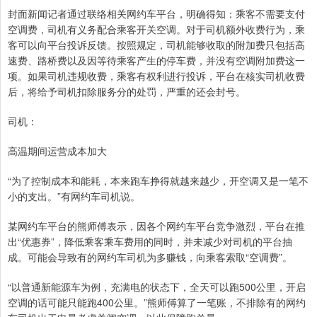
封面新闻记者通过联络相关网约车平台，明确得知：乘客不需要支付
空调费，司机有义务配合乘客开关空调。对于司机额外收费行为，乘
客可以向平台投诉反馈。按照规定，司机能够收取的附加费只包括高
速费、路桥费以及因等待乘客产生的停车费，并没有空调附加费这一
项。如果司机违规收费，乘客有权利进行投诉，平台在核实司机收费
后，将给予司机扣除服务分的处罚，严重的还会封号。
司机：
高温期间运营成本加大
“为了控制成本和能耗，本来跑车挣得就越来越少，开空调又是一笔不
小的支出。”有网约车司机说。
某网约车平台的熊师傅表示，因各个网约车平台竞争激烈，平台在推
出“优惠券”，降低乘客乘车费用的同时，并未减少对司机的平台抽
成。可能会导致有的网约车司机为多赚钱，向乘客索取“空调费”。
“以普通新能源车为例，充满电的状态下，全天可以跑500公里，开启
空调的话可能只能跑400公里。”熊师傅算了一笔账，不排除有的网约