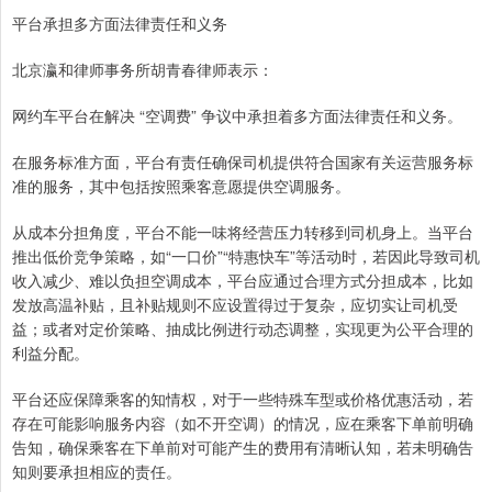
平台承担多方面法律责任和义务
北京瀛和律师事务所胡青春律师表示：
网约车平台在解决 “空调费” 争议中承担着多方面法律责任和义务。
在服务标准方面，平台有责任确保司机提供符合国家有关运营服务标
准的服务，其中包括按照乘客意愿提供空调服务。
从成本分担角度，平台不能一味将经营压力转移到司机身上。当平台
推出低价竞争策略，如“一口价”“特惠快车”等活动时，若因此导致司机
收入减少、难以负担空调成本，平台应通过合理方式分担成本，比如
发放高温补贴，且补贴规则不应设置得过于复杂，应切实让司机受
益；或者对定价策略、抽成比例进行动态调整，实现更为公平合理的
利益分配。
平台还应保障乘客的知情权，对于一些特殊车型或价格优惠活动，若
存在可能影响服务内容（如不开空调）的情况，应在乘客下单前明确
告知，确保乘客在下单前对可能产生的费用有清晰认知，若未明确告
知则要承担相应的责任。