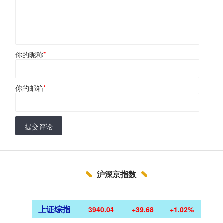
你的昵称
*
你的邮箱
*
提交评论
沪深京指数
上证综指
3940.04
+39.68
+1.02%