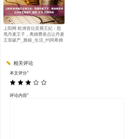
上阳网 欧洲首位亚裔王妃：怒
甩丹麦王子，离婚费差点让丹麦
王室破产_雅丽_生活_约阿希姆
相关评论
本文评分
*
评论内容
*