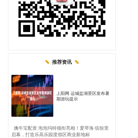
推荐资讯
上阳网 运城盐湖景区发布暑
期游玩提示
​擒牛宝配资 泡泡玛特领衔亮相！爱琴海·缤纷里
启幕，打造乐高乐园度假区商业新地标