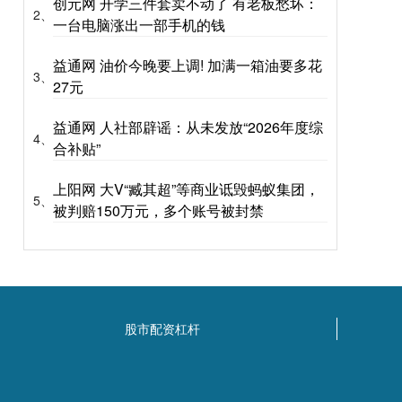
创元网 开学三件套卖不动了 有老板愁坏：
2、
一台电脑涨出一部手机的钱
益通网 油价今晚要上调! 加满一箱油要多花
3、
27元
益通网 人社部辟谣：从未发放“2026年度综
4、
合补贴”
上阳网 大V“臧其超”等商业诋毁蚂蚁集团，
5、
被判赔150万元，多个账号被封禁
股市配资杠杆