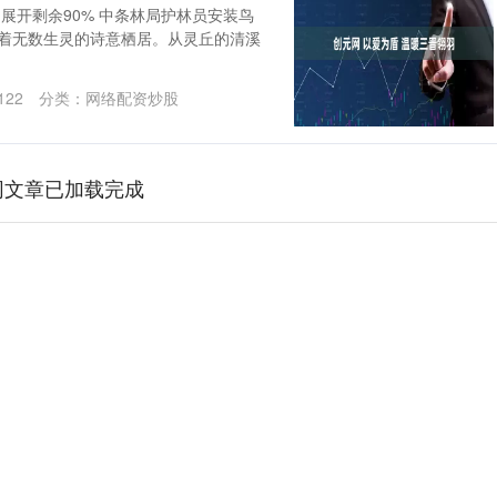
展开剩余90% 中条林局护林员安装鸟
藏着无数生灵的诗意栖居。从灵丘的清溪
122
分类：
网络配资炒股
网文章已加载完成