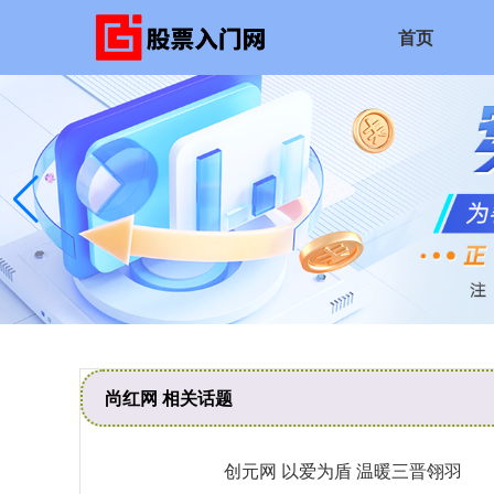
首页
尚红网 相关话题
创元网 以爱为盾 温暖三晋翎羽