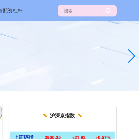
市配资杠杆
沪深京指数
上证综指
3900.35
+21.92
+0.57%