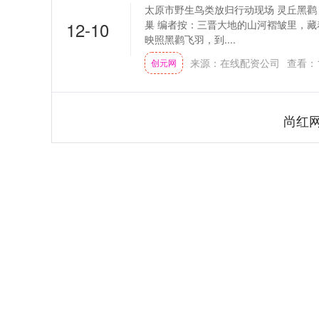
太原市野生鸟类放归行动现场 灵丘黑鹳 
12-10
巢 编者按：三晋大地的山河褶皱里，
映照黑鹳飞羽，到....
来源：在线配资公司
查看：
创元网
尚红