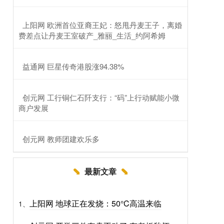
​上阳网 欧洲首位亚裔王妃：怒甩丹麦王子，离婚
费差点让丹麦王室破产_雅丽_生活_约阿希姆
​益通网 巨星传奇港股涨94.38%
​创元网 工行铜仁石阡支行：“码”上行动赋能小微
商户发展
​创元网 教师团建欢乐多
最新文章
上阳网 地球正在发烧：50°C高温来临
1、