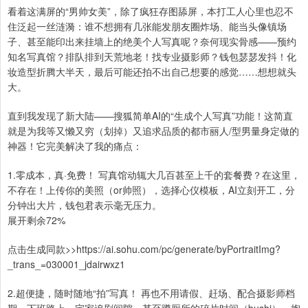
看着这满屏的“男帅女美”，除了疯狂存图舔屏，本打工人心里也忍不
住泛起一丝涟漪：谁不想拥有几张能发朋友圈炸场、能当头像镇场
子、甚至能印出来挂墙上的绝美个人写真呢？奈何现实骨感——预约
知名写真馆？排队排到天荒地老！找专业摄影师？钱包瑟瑟发抖！化
妆造型折腾大半天，最后可能还拍不出自己想要的感觉……想想就头
大。
直到我发现了新大陆——搜狐简单AI的“生成个人写真”功能！这简直
就是为我等又懒又穷（划掉）又追求品质的都市丽人/型男量身定做的
神器！它完美解决了我的痛点：
1.零成本，真·免费！ 写真馆动辄大几百甚至上千的套餐费？在这里，
不存在！上传你的美照（or帅照），选择心仪模板，AI立刻开工，分
分钟出大片，钱包君表示毫无压力。
展开剩余72%
点击生成同款>>https://ai.sohu.com/pc/generate/byPortraitImg?
_trans_=030001_jdairwxz1
2.超便捷，随时随地“拍”写真！ 再也不用请假、赶场、配合摄影师档