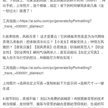
期。下班路上、宅家追剧间隙，甚至蹲厕所的碎片时间（bushi），掏
出手机，上传照片，选个模板，搞定！省下的时间够我多刷几集《这
一秒过火》路透了！
工具指路>>https://ai.sohu.com/pc/generate/byPortraitImg?
_trans_=030001_jdairwxz1
3.效果惊艳，风格百变！ 这才是重点！它的模板库简直是为当代网络
弄潮儿准备的：想体验清冷出尘？【小龙女】模板安排上；钟情古风
雅韵？【唐装汉服】【国风男装】任君挑选；职场精英范儿？【职业
女性】【职业男性】瞬间气场两米八；甚至还能玩【自定义写真】，
输入你天马行空的想法，AI都能尽力帮你实现！
工具指路>>https://ai.sohu.com/pc/generate/byPortraitImg?
_trans_=030001_jdairwxz1
上传图片→选择自定义写真→复制粘贴下方提示词→选择尺寸→一键
生成
4.细节到位，质感不输！ 别以为免费的就糊弄！AI抠图换背景的技术
相当细腻，发丝细节、服装与背景的融合度都处理得很好。生成的写