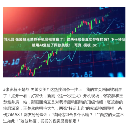
#张凌赫王楚然 男帅女美# 这热搜词条一挂上，我的首页瞬间被刷屏
了！点开一看，好家伙，新剧《这一秒过火》开机现场，张凌赫和王
楚然并肩一站，那画面简直是对我等颜狗眼睛的顶级馈赠！张凌赫的
轮廓深邃，王楚然的明艳大气，两张“持证上岗”的权威神颜同框，杀
伤力MAX！网友纷纷嚎叫：“请问这组合拿什么输？！”“颜控的天堂不
过如此！”这波热度，妥妥的视觉盛宴预定！