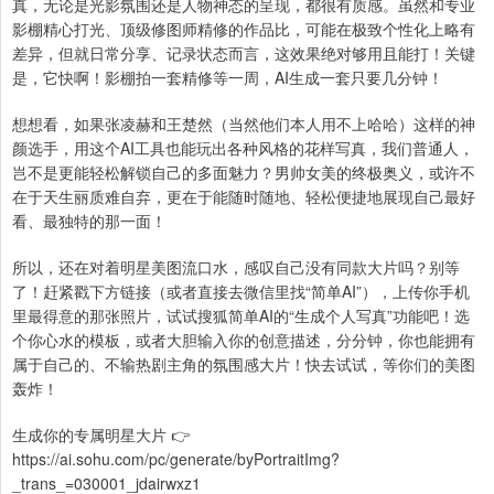
真，无论是光影氛围还是人物神态的呈现，都很有质感。虽然和专业
影棚精心打光、顶级修图师精修的作品比，可能在极致个性化上略有
差异，但就日常分享、记录状态而言，这效果绝对够用且能打！关键
是，它快啊！影棚拍一套精修等一周，AI生成一套只要几分钟！
想想看，如果张凌赫和王楚然（当然他们本人用不上哈哈）这样的神
颜选手，用这个AI工具也能玩出各种风格的花样写真，我们普通人，
岂不是更能轻松解锁自己的多面魅力？男帅女美的终极奥义，或许不
在于天生丽质难自弃，更在于能随时随地、轻松便捷地展现自己最好
看、最独特的那一面！
所以，还在对着明星美图流口水，感叹自己没有同款大片吗？别等
了！赶紧戳下方链接（或者直接去微信里找“简单AI”），上传你手机
里最得意的那张照片，试试搜狐简单AI的“生成个人写真”功能吧！选
个你心水的模板，或者大胆输入你的创意描述，分分钟，你也能拥有
属于自己的、不输热剧主角的氛围感大片！快去试试，等你们的美图
轰炸！
生成你的专属明星大片 👉
https://ai.sohu.com/pc/generate/byPortraitImg?
_trans_=030001_jdairwxz1