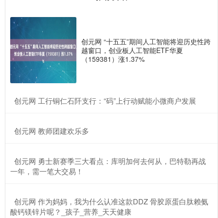
创元网 “十五五”期间人工智能将迎历史性跨
越窗口，创业板人工智能ETF华夏
（159381）涨1.37%
​创元网 工行铜仁石阡支行：“码”上行动赋能小微商户发展
​创元网 教师团建欢乐多
​创元网 勇士新赛季三大看点：库明加何去何从，巴特勒再战
一年，需一笔大交易！
​创元网 作为妈妈，我为什么认准这款DDZ 骨胶原蛋白肽赖氨
酸钙镁锌片呢？_孩子_营养_天天健康