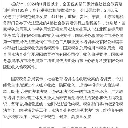
据统计，2024年1月份以来，全国税务部门累计查处社会教育培
训机构1185户，查补税费款和加收滞纳金、处以罚款共计2.4亿元，
促进了行业规范健康发展。4月9日，重庆、贵州、宁夏、山东等地税
务部门公布了依法查处的4起社会教育培训行业偷税案件，分别是：国
家税务总局重庆市税务局第五稽查局依法查处重庆市江北区金标尺职
业考试培训有限公司隐匿收入偷税案件，国家税务总局铜仁市税务局
第一稽查局依法查处铜仁市红色二八职业技术培训学校有限公司骗享
小型微利企业税收优惠偷税案件，国家税务总局银川市税务局第一稽
查局依法查处宁夏易阳教育咨询有限公司少计收入偷税案件，国家税
务总局潍坊市税务局第二稽查局依法查处山东正心教育科技有限公司
隐匿收入偷税案件。
国家税务总局表示，社会教育培训往往收取较高的培训费，个别
经营主体却通过个人账户收款、隐匿收入、虚假申报等方式偷逃税
款，既违反税收法律法规，也破坏法治公平的市场竞争环境。广大教
育培训行业经营主体及从业人员应该自觉增强法治观念和依法纳税意
识，坚守合规经营底线，做到依法诚信纳税。税务部门将持续深化税
法宣传、纳税辅导等工作，依法查处各类涉税违法行为，维护良好的
经济税收秩序，推动行业规范、健康、高质量发展。