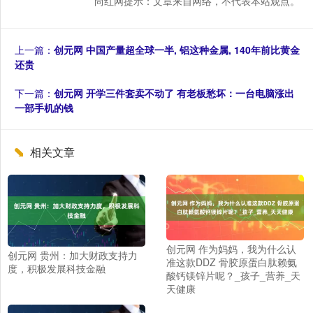
尚红网提示：文章来自网络，不代表本站观点。
上一篇：
创元网 中国产量超全球一半, 铝这种金属, 140年前比黄金
还贵
下一篇：
创元网 开学三件套卖不动了 有老板愁坏：一台电脑涨出
一部手机的钱
相关文章
创元网 作为妈妈，我为什么认
创元网 贵州：加大财政支持力
准这款DDZ 骨胶原蛋白肽赖氨
度，积极发展科技金融
酸钙镁锌片呢？_孩子_营养_天
天健康