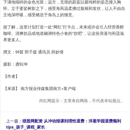
下满地细碎的金色光斑；远方，无垠的蔚蓝以最纯粹的姿态撞入胸
怀。立于婆娑树影之下，感受海风温柔拂过脸颊和发丝，让人不由自
主地深呼吸，感受栖息于海岛上的惬意。
据了解，这里计划打造一处“网红”打卡点，未来或许会引入经营香醇
咖啡、清爽饮品或地道硇洲特色小食的“饮吧”，让这份浪漫与闲适滋
养更多人。
撰文：钟茵 郭子援 通讯员 薛妙倩
摄影：龚钰坤
【作者】
【来源】 南方报业传媒集团南方+客户端
尚红网提示：文章来自网络，不代表本站观点。
上一篇：
猎股网配资 从冲动报课到理性退费：洋葱学园退费顺利
tips_孩子_课程_家长