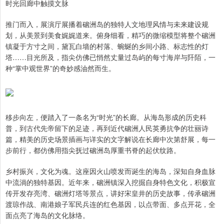
时光回廊中触摸文脉
推门而入，展演厅展播着硇洲岛的独特人文地理风情与未来建设规
划，从美景到美食娓娓道来。俯身细看，精巧的微缩模型将整个硇洲
镇凝于方寸之间，黛瓦白墙的村落、蜿蜒的乡间小路、标志性的灯
塔……目光所及，指尖仿佛已悄然丈量过岛屿的每寸海岸与阡陌，一
种“掌中观世界”的奇妙感油然而生。
移步向左，便踏入了一条名为“时光”的长廊。从海岛形成的历史科
普，到古代先帝留下的足迹，再到近代硇洲人民英勇抗争的壮丽诗
篇，精美的历史场景插画与详实的文字解说在长廊中次第舒展，每一
步前行，都仿佛用指尖抚过硇洲岛厚重书脊的起伏纹路。
乡村振兴，文化为魂。这座因火山喷发而诞生的海岛，深知自身血脉
中流淌的独特基因。近年来，硇洲镇深入挖掘自身特色文化，积极宣
传开发存亮湾、硇洲灯塔等景点，讲好宋皇井的历史故事，传承硇洲
渡琼作战、南港娘子军民兵连的红色基因，以点带面、多点开花，全
面点亮了海岛的文化脉络。