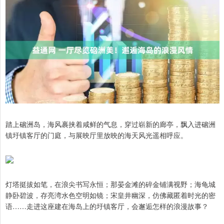
踏上硇洲岛，海风裹挟着咸鲜的气息，穿过崭新的廊亭，飘入进硇洲
镇圩镇客厅的门庭，与展映厅里放映的海天风光遥相呼应。
灯塔挺拔如笔，在浪尖书写永恒；那晏金滩的碎金铺满视野；海龟城
静卧碧波，存亮湾水色空明如镜；宋皇井幽深，仿佛藏匿着时光的密
语……走进这座建在海岛上的圩镇客厅，会邂逅怎样的浪漫故事？