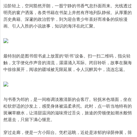
沿阶轻上，空间豁然开朗，一股宁静的书香气息扑面而来。光线透过
明亮的窗户洒落，各类书籍在书架上井然有序地列队静候。从厚重的
历史典籍、深邃的政治哲学，到为迎合青少年喜好而准备的缤纷漫
画、引人入胜的小说故事，知识的海洋在此汇聚。
最特别的是图书馆书桌上放置的“听书”设备。扫一扫二维码，指尖轻
触，文字便化作声音的清流，潺潺涌入耳际。闭目聆听，故事在脑海
中徐徐展开，阅读的疆域被无限延展，令人沉醉其中，流连忘返。
与书香为邻的，是一间格调淡雅清新的会客厅。轻抚米色墙面，坐在
松软舒适的沙发上，感受身体被温柔承托。此时，点一听当地特有的
斑斓草糖水，让清甜温润的滋味滑过舌尖，旅途的劳顿便如潮水般悄
然退去，只留下满心惬意。
穿过走廊，便是一方小阳台。凭栏远眺，近处是浓郁的绿荫伸展，筛