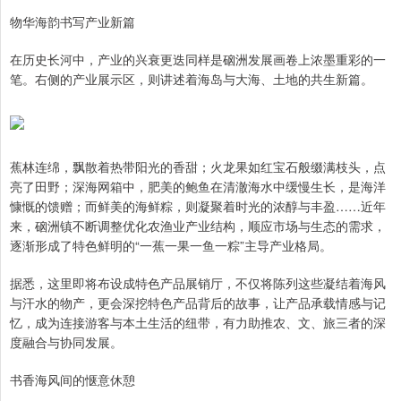
物华海韵书写产业新篇
在历史长河中，产业的兴衰更迭同样是硇洲发展画卷上浓墨重彩的一
笔。右侧的产业展示区，则讲述着海岛与大海、土地的共生新篇。
蕉林连绵，飘散着热带阳光的香甜；火龙果如红宝石般缀满枝头，点
亮了田野；深海网箱中，肥美的鲍鱼在清澈海水中缓慢生长，是海洋
慷慨的馈赠；而鲜美的海鲜粽，则凝聚着时光的浓醇与丰盈……近年
来，硇洲镇不断调整优化农渔业产业结构，顺应市场与生态的需求，
逐渐形成了特色鲜明的“一蕉一果一鱼一粽”主导产业格局。
据悉，这里即将布设成特色产品展销厅，不仅将陈列这些凝结着海风
与汗水的物产，更会深挖特色产品背后的故事，让产品承载情感与记
忆，成为连接游客与本土生活的纽带，有力助推农、文、旅三者的深
度融合与协同发展。
书香海风间的惬意休憩