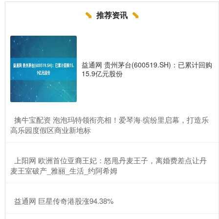
推荐资讯
益通网 贵州茅台(600519.SH)：已累计回购
15.9亿元股份
​擒牛宝配资 泡泡玛特领衔亮相！爱琴海·缤纷里启幕，打造乐
高乐园度假区商业新地标
​上阳网 欧洲首位亚裔王妃：怒甩丹麦王子，离婚费差点让丹
麦王室破产_雅丽_生活_约阿希姆
​益通网 巨星传奇港股涨94.38%