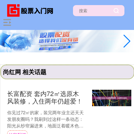
尚红网 相关话题
长富配资 套内72㎡选原木
风装修，入住两年仍超爱！
你见过72㎡的家，装完两年业主还天天
发朋友圈吗？我刷到过这样一条动态：
阳光从纱帘漏进来，地面泛着暖木色的
光，猫咪趴在木纹砖上打哈欠，配文只