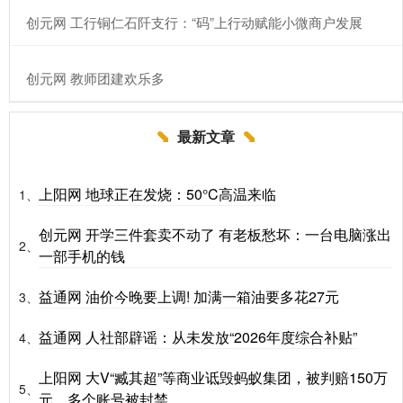
​创元网 工行铜仁石阡支行：“码”上行动赋能小微商户发展
​创元网 教师团建欢乐多
最新文章
上阳网 地球正在发烧：50°C高温来临
1、
创元网 开学三件套卖不动了 有老板愁坏：一台电脑涨出
2、
一部手机的钱
益通网 油价今晚要上调! 加满一箱油要多花27元
3、
益通网 人社部辟谣：从未发放“2026年度综合补贴”
4、
上阳网 大V“臧其超”等商业诋毁蚂蚁集团，被判赔150万
5、
元，多个账号被封禁