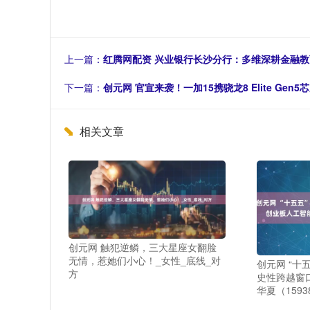
上一篇：
红腾网配资 兴业银行长沙分行：多维深耕金融教
下一篇：
创元网 官宣来袭！一加15携骁龙8 Elite Ge
相关文章
创元网 触犯逆鳞，三大星座女翻脸
无情，惹她们小心！_女性_底线_对
创元网 “十
方
史性跨越窗
华夏（1593