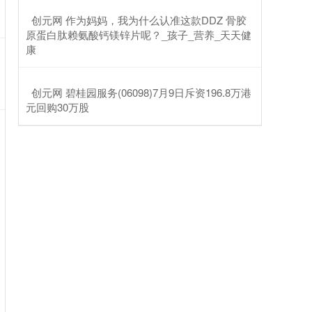
​创元网 作为妈妈，我为什么认准这款DDZ 骨胶
原蛋白肽赖氨酸钙镁锌片呢？_孩子_营养_天天健
康
​创元网 碧桂园服务(06098)7月9日斥资196.8万港
元回购30万股