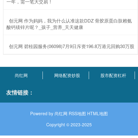
一年，需一笔大交易！
​创元网 作为妈妈，我为什么认准这款DDZ 骨胶原蛋白肽赖氨
酸钙镁锌片呢？_孩子_营养_天天健康
​创元网 碧桂园服务(06098)7月9日斥资196.8万港元回购30万股
尚红网
网络配资炒股
股市配资杠杆
友情链接：
Powered by
尚红网
RSS地图
HTML地图
Copyright
© 2023-2025