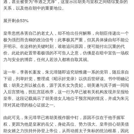
遇，甚至被誉为“帝遇之尤厚”，这显示出胡美与皇权之间错综复杂的
关系，以及他在朝中的重要地位。
展开剩余53%
皇帝忽然杀害自己的老丈人，却不给出任何解释，向朝臣传递出一个
极为强烈而含糊的政治信号：此事极其严重，但其具体缘由却不能公
开明示。在这样的关键时刻，谁敢追问原因，便可能付出沉重的代
价。此处的处置带着极强的不可告人之意，仿佛是在暗中宣告一场权
力与安全的博弈，任何人若涉入都将自取其祸。
这一年，李善长案发，朱元璋随即追究胡惟庸一系的党羽，随后亲自
下诏，列举奸党，整理成《昭示奸党录》以供后世研读。书中明确记
载：胡美之所以被点名，源于其长女为贵妃，胡美遂与其子婿一同闯
入后宫禁地，扰乱宫廷秩序，这一行为早已被有关机构发现并呈报给
皇帝。这段记载揭示了胡美借女儿地位干预宫闱的情况，并成为朱元
璋对其处理的核心证据之一。
由此可见，朱元璋早已将胡美视作眼中钉，原因不仅在于他手握军
权，更因为他是皇家的岳父，身处高位、势力强大。皇帝担心胡美借
助女婿之力扶持外孙登上帝位，从而动摇太子朱标的统治根基，因此