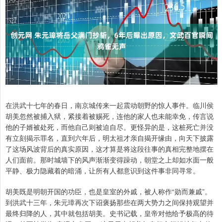
在洪武十七年的春日，南京城传来一起震动朝野的惊人事件。临川侯
胡美忽然被捕入狱，紧接着被赐死，连他的家人也未能幸免，传言说
他的子婿被处死，而他自己则被迫自尽。更怪异的是，这桩死亡并没
有立刻揭示罪名，直到六年后，明太祖才亲自揭开缘由，向天下披露
了这场风波背后的真实原因，这才算是将这段往事的真相完整地摆在
人们面前。那时城墙下的风声渐渐变得躁动，朝堂之上却如水面一般
平静、极力隐藏着的暗涌，让所有人都意识到这件事非同寻常。
胡美既是明朝开国的功臣，也是皇室的外戚，被人称作“勋而兼戚”。
到洪武十三年，朱元璋再次下诏褒扬那些在两大势力之间保持观望并
最终归降的人，其中就包括胡美。史书记载，皇帝对他给予极高的待