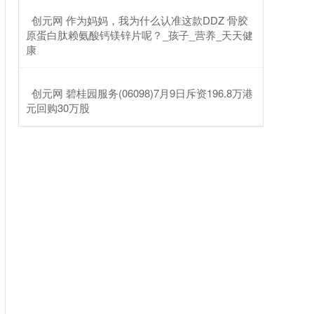
​创元网 作为妈妈，我为什么认准这款DDZ 骨胶
原蛋白肽赖氨酸钙镁锌片呢？_孩子_营养_天天健
康
​创元网 碧桂园服务(06098)7月9日斥资196.8万港
元回购30万股